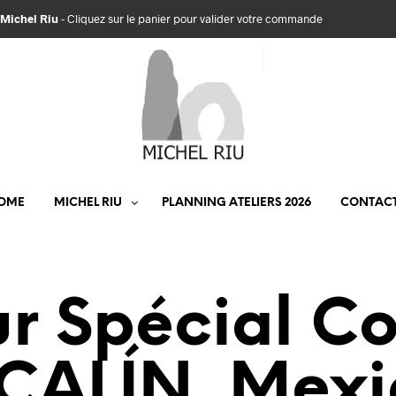
Michel Riu
-
Cliquez sur le panier pour valider votre commande
OME
MICHEL RIU
PLANNING ATELIERS 2026
CONTAC
ur Spécial Co
ALÍN, Mexi