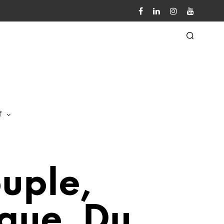
T
uple,
que, Du