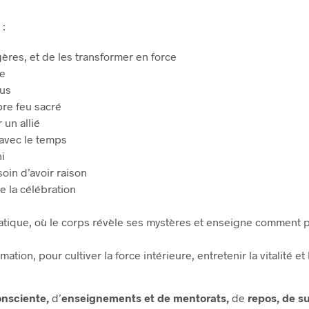
 :
ères, et de les transformer en force
ve
ous
pre feu sacré
 un allié
t avec le temps
ni
oin d’avoir raison
e la célébration
atique, où le corps révèle ses mystères et enseigne comment pr
ation, pour cultiver la force intérieure, entretenir la vitalité 
onsciente,
d’
enseignements et de mentorats,
de
repos, de su